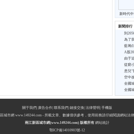
新時代中
展面
新聞排行
到20
為了我
藍籌
A股2
由于
分新
從窮
患兒“
空中改
全國
全國
關于我們
|
廣告合作
|
聯系我們
|
鏈接交換
|
法律聲明
|
手機版
區城市網 www.149244.com - 所載文章、數據僅供參考，使用前務請仔細閱讀網站法
兩江新區城市網
(www.149244.com) 版權所有
網站統計
鄂ICP備14010903號-12