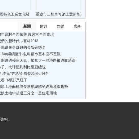
國特色工業文化發
重慶市三類車可網上選新能
臨新形勢新機遇
源號牌
新聞
財經
娛樂
房產
50年鄉村全面振興 農民富全面實現
們的新時代，奮斗2018
白馬還會是賺錢的金飯碗嗎？
018年繼續慢牛格局 債市基本面不悲觀
近期遭遇極寒天氣，加拿大一些地區被迫取消部
年慶祝活動
小子、大球星到利比里亞總統
扎堆兒”奔急診 看發燒等6小時
卷 “網紅”又紅了
城鎮土地面積增長速度總體呈逐漸放緩趨勢
城鎮土地中超過三分之一是住宅用地
律聲明。