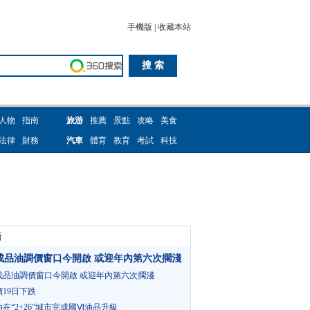
手機版
|
收藏本站
人物
指南
旅游
推薦
景點
攻略
美食
法律
財務
汽車
體育
教育
考試
科技
新
成品油調價窗口今開啟 或迎年內第六次擱淺
成品油調價窗口今開啟 或迎年內第六次擱淺
19日下跌
在“2+26”城市完成國Ⅵ油品升級