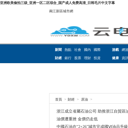
亚洲欧美偷拍三级_亚洲一区二区综合_国产成人免费高清_日韩毛片中文字幕
兩江新區城市網
新聞
熱點
社會
國內
國際
游戲
網
財經
銀行
股票
理財
投資
健康
資
首頁
>
財經
>
原油
>
浙江成立省屬石油公司 助推浙江自貿區
油價遭重挫 金價仍走低
中國石油在“2+26”城市完成國Ⅵ油品升級