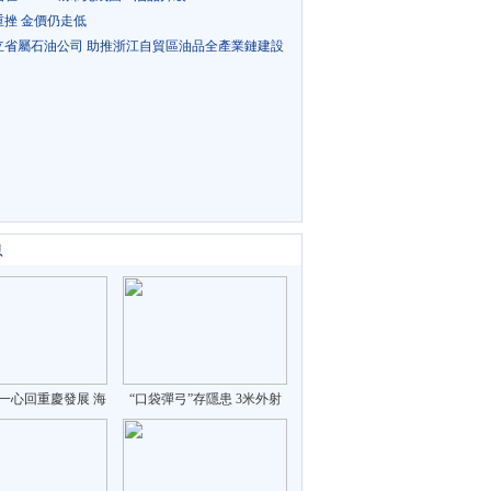
重挫 金價仍走低
立省屬石油公司 助推浙江自貿區油品全產業鏈建設
息
一心回重慶發展 海
“口袋彈弓”存隱患 3米外射
飛的來找工作
穿易拉罐