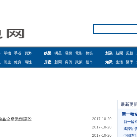
游
單機
手游
頁游
娛樂
明星
電視
電影
搞笑
創業
新聞
風投
訊
養生
健身
兩性
房產
新聞
房價
政策
樓市
知識
生活
醫學
最新更
新一輪
油品全產業鏈建設
2017-10-20
新一輪
2017-10-20
國際油價
2017-10-20
中國石油