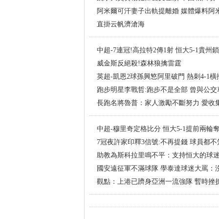
阿米爾可汗妻子出軌提離婚 媒體爆料阿
直掛云帆濟滄海
中超-7連冠!高拉特2傳1射 恒大5-1貴州
威金斯反絕殺!森林狼擒雷霆
英超-凱恩2球孫興慜阿里破門 熱刺4-1
跑步明星李戰哲:跑步不是全部 曾與公交
長跑名將魯普：家人激勵不斷努力 愛收
中超-穆里奇定格比分 恒大5-1提前兩輪
7冠夜許家印釋3信號:不再提錢 球員都
助教為斯科拉里鳴不平：支持恒大的球
國安遠征軍不滿球隊 學泰達球迷大罵：
觀點：上港已躋身亞洲一流強隊 暫時挫