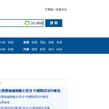
手機版
|
收藏本站
人物
指南
旅游
推薦
景點
攻略
美食
法律
財務
汽車
體育
教育
考試
科技
新
大獎賽楊健陳藝文登頂 中國戰四項均奪冠
獎賽楊健陳藝文登頂 中國戰四項均奪冠
帆濟滄海
連冠!高拉特2傳1射 恒大5-1貴州鎖定冠軍