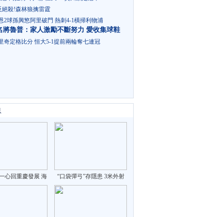
反絕殺!森林狼擒雷霆
恩2球孫興慜阿里破門 熱刺4-1橫掃利物浦
名將魯普：家人激勵不斷努力 愛收集球鞋
里奇定格比分 恒大5-1提前兩輪奪七連冠
息
一心回重慶發展 海
“口袋彈弓”存隱患 3米外射
飛的來找工作
穿易拉罐