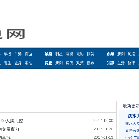
游
單機
手游
頁游
娛樂
明星
電視
電影
搞笑
創業
新聞
風投
訊
養生
健身
兩性
房產
新聞
房價
政策
樓市
知識
生活
醫學
最新更
跳水
7-90大勝北控
2017-12-30
跳水大
跑女展實力
2017-11-20
直掛云
均奪冠
2017-11-13
中超-7