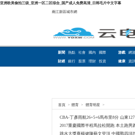
亚洲欧美偷拍三级_亚洲一区二区综合_国产成人免费高清_日韩毛片中文字幕
兩江新區城市網
新聞
熱點
社會
國內
國際
游戲
網
財經
銀行
股票
理財
投資
健康
資
首頁
>
體育
>
體育明星
>
CBA-丁彥雨航26+5+6馬布里8分 山東12
2017重慶國際半程馬拉松開跑 本土跑男
跳水大獎賽楊健陳藝文登頂 中國戰四項