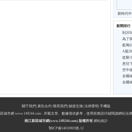
新時代中
展面
新聞排行
到20
為了我
藍籌白
A股2
從窮
患兒“
空中改
全國
全國
關于我們
|
廣告合作
|
聯系我們
|
鏈接交換
|
法律聲明
|
手機版
城市網 www.149244.com - 所載文章、數據僅供參考，使用前務請仔細閱讀網站
兩江新區城市網
(www.149244.com) 版權所有
網站統計
鄂ICP備14010903號-12