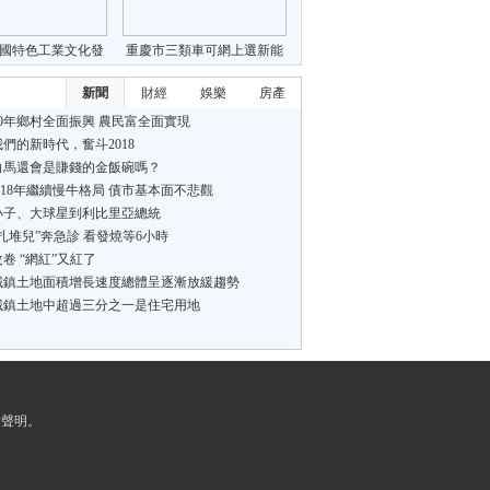
國特色工業文化發
重慶市三類車可網上選新能
臨新形勢新機遇
源號牌
新聞
財經
娛樂
房產
50年鄉村全面振興 農民富全面實現
們的新時代，奮斗2018
馬還會是賺錢的金飯碗嗎？
018年繼續慢牛格局 債市基本面不悲觀
小子、大球星到利比里亞總統
扎堆兒”奔急診 看發燒等6小時
卷 “網紅”又紅了
城鎮土地面積增長速度總體呈逐漸放緩趨勢
城鎮土地中超過三分之一是住宅用地
法律聲明。