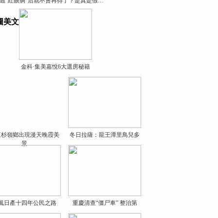
過“紅眼病”后就不會再得了？是真是假…
圖美文
金科·集美嘉悅6大選房秘籍
江杉嶺鄉出現漫天晚霞美
冬日拉薩：龍王潭里鳥兒多
景
風日產十四年公民之路
重慶清查“僵尸車” 整治第