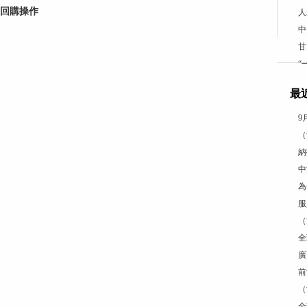
逆回購操作
人
中
甘
“
最
9
（
納
中
為
服
（
全
廣
前
（
全