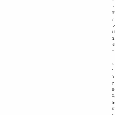
天
廣
多
8
創
從
湖
中
一
家
“
從
多
壹
美
保
寶