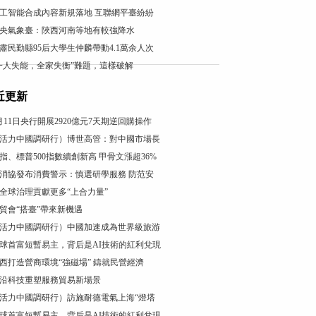
工智能合成內容新規落地 互聯網平臺紛紛
央氣象臺：陜西河南等地有較強降水
肅民勤縣95后大學生仲麟帶動4.1萬余人次
一人失能，全家失衡”難題，這樣破解
近更新
月11日央行開展2920億元7天期逆回購操作
活力中國調研行）博世高管：對中國市場長
指、標普500指數續創新高 甲骨文漲超36%
消協發布消費警示：慎選研學服務 防范安
全球治理貢獻更多“上合力量”
貿會“搭臺”帶來新機遇
活力中國調研行）中國加速成為世界級旅游
球首富短暫易主，背后是AI技術的紅利兌現
西打造營商環境“強磁場” 鑄就民營經濟
沿科技重塑服務貿易新場景
活力中國調研行）訪施耐德電氣上海“燈塔
球首富短暫易主，背后是AI技術的紅利兌現