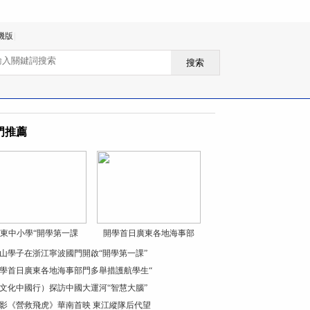
機版
|
搜索
門推薦
東中小學“開學第一課
開學首日廣東各地海事部
山學子在浙江寧波國門開啟“開學第一課”
學首日廣東各地海事部門多舉措護航學生“
文化中國行）探訪中國大運河“智慧大腦”
影《營救飛虎》華南首映 東江縱隊后代望