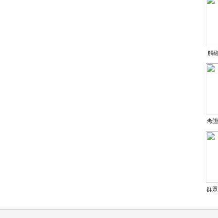
觸
考證
群眾