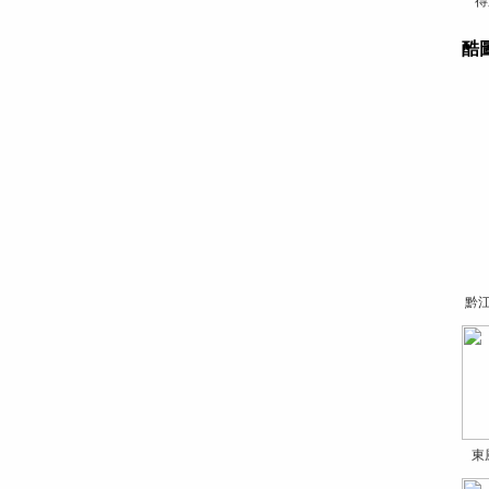
得
酷
黔
東