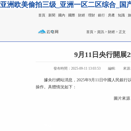
亚洲欧美偷拍三级_亚洲一区二区综合_国
首頁
|
新聞
|
國內
|
國際
|
財經
|
理財
|
銀行
|
房產
|
知識
|
首頁
>
資訊
>
財經
> 正文
9月11日央行開展
發布時間：2025-09-11 13:03:53
編輯:
來源
據央行網站消息，2025年9月11日中國人民銀行
操作。具體情況如下：
圖片來源
關鍵詞：