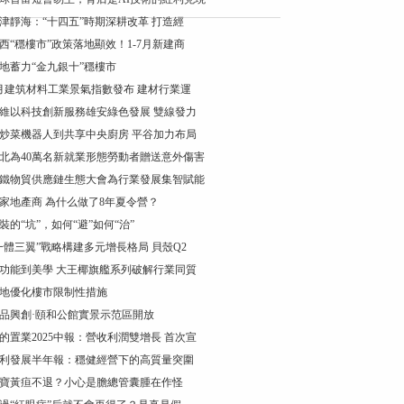
津靜海：“十四五”時期深耕改革 打造經
西“穩樓市”政策落地顯效！1-7月新建商
地蓄力“金九銀十”穩樓市
月建筑材料工業景氣指數發布 建材行業運
維以科技創新服務雄安綠色發展 雙線發力
炒菜機器人到共享中央廚房 平谷加力布局
北為40萬名新就業形態勞動者贈送意外傷害
鐵物貿供應鏈生態大會為行業發展集智賦能
家地產商 為什么做了8年夏令營？
裝的“坑”，如何“避”如何“治”
一體三翼”戰略構建多元增長格局 貝殼Q2
功能到美學 大王椰旗艦系列破解行業同質
地優化樓市限制性措施
品興創·頤和公館實景示范區開放
的置業2025中報：營收利潤雙增長 首次宣
利發展半年報：穩健經營下的高質量突圍
寶黃疸不退？小心是膽總管囊腫在作怪