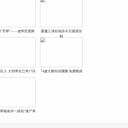
碰“芳華”——遼寧芭蕾舞
重慶江津綜保區今日通過預
驗
狂人 大四學生已考17項
74歲大爺街頭擺攤 免費教路
舉報南岸一路段“僵尸車