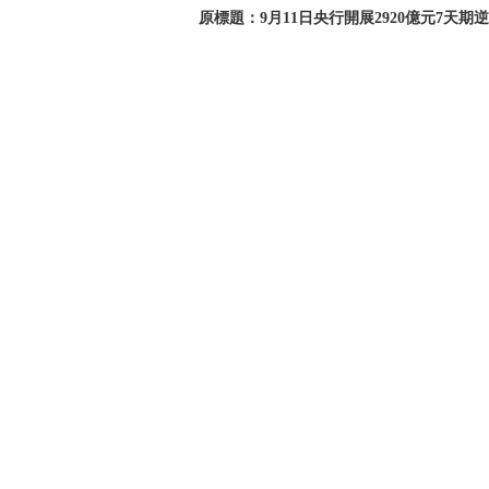
原標題：
9月11日央行開展2920億元7天期