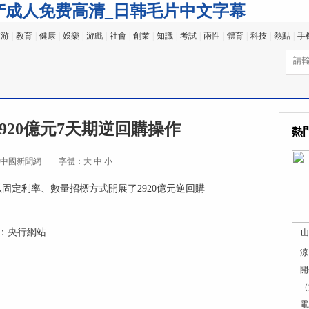
产成人免费高清_日韩毛片中文字幕
旅游
|
教育
|
健康
|
娛樂
|
游戲
|
社會
|
創業
|
知識
|
考試
|
兩性
|
體育
|
科技
|
熱點
|
手
2920億元7天期逆回購操作
熱
:中國新聞網
字體：
大
中
小
以固定利率、數量招標方式開展了2920億元逆回購
：央行網站
山
涼
開
（
電