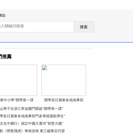
機版
|
搜索
門推薦
東中小學“開學第一課
開學首日廣東各地海事部
山學子在浙江寧波國門開啟“開學第一課”
學首日廣東各地海事部門多舉措護航學生“
文化中國行）探訪中國大運河“智慧大腦”
影《營救飛虎》華南首映 東江縱隊后代望