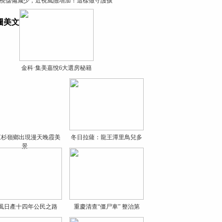
視儲備減少，近視風險增加！這樣做守護孩
圖美文
金科·集美嘉悅6大選房秘籍
江杉嶺鄉出現漫天晚霞美
冬日拉薩：龍王潭里鳥兒多
景
風日產十四年公民之路
重慶清查“僵尸車” 整治第