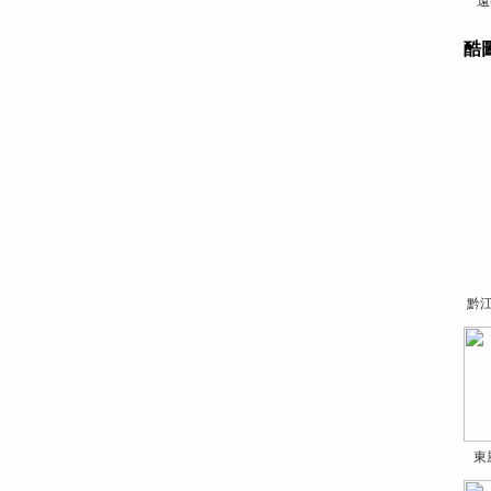
遠
酷
黔
東