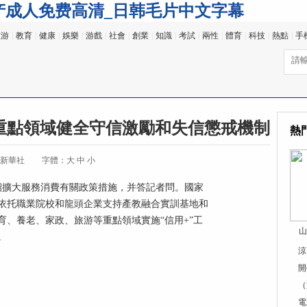
产成人免费高清_日韩毛片中文字幕
旅游
|
教育
|
健康
|
娛樂
|
游戲
|
社會
|
創業
|
知識
|
考試
|
兩性
|
體育
|
科技
|
熱點
|
手
重點領域健全守信激勵和失信懲戒機制
熱
:新華社
字體：
大
中
小
紹擴大服務消費有關政策措施，并答記者問。國家
依托職業院校和龍頭企業支持產教融合實訓基地和
、養老、家政、旅游等重點領域實施“信用+”工
山
。
涼
開
（
電