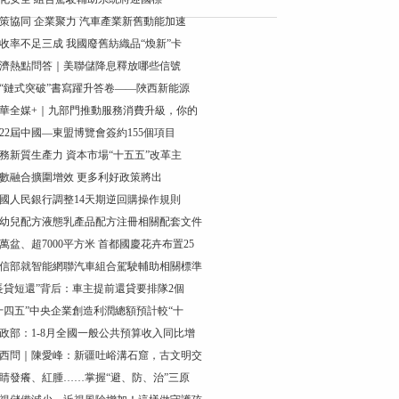
策協同 企業聚力 汽車產業新舊動能加速
收率不足三成 我國廢舊紡織品“煥新”卡
濟熱點問答｜美聯儲降息釋放哪些信號
“鏈式突破”書寫躍升答卷——陜西新能源
華全媒+｜九部門推動服務消費升級，你的
22屆中國—東盟博覽會簽約155個項目
務新質生產力 資本市場“十五五”改革主
數融合擴圍增效 更多利好政策將出
國人民銀行調整14天期逆回購操作規則
幼兒配方液態乳產品配方注冊相關配套文件
5萬盆、超7000平方米 首都國慶花卉布置25
信部就智能網聯汽車組合駕駛輔助相關標準
長貸短還”背后：車主提前還貸要排隊2個
十四五”中央企業創造利潤總額預計較“十
政部：1-8月全國一般公共預算收入同比增
西問｜陳愛峰：新疆吐峪溝石窟，古文明交
睛發癢、紅腫……掌握“避、防、治”三原