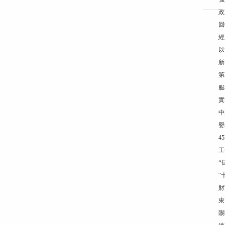
政
回
經
以
新
第
服
實
中
嬰
4
工
“
“
財
東
眼