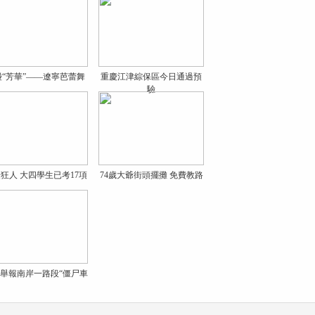
碰“芳華”——遼寧芭蕾舞
重慶江津綜保區今日通過預
驗
狂人 大四學生已考17項
74歲大爺街頭擺攤 免費教路
舉報南岸一路段“僵尸車