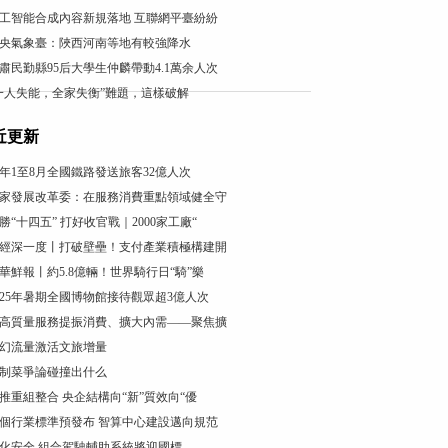
工智能合成內容新規落地 互聯網平臺紛紛
央氣象臺：陜西河南等地有較強降水
肅民勤縣95后大學生仲麟帶動4.1萬余人次
一人失能，全家失衡”難題，這樣破解
近更新
年1至8月全國鐵路發送旅客32億人次
家發展改革委：在服務消費重點領域健全守
勝“十四五” 打好收官戰｜2000家工廠“
經深一度丨打破壁壘！支付產業積極構建開
華鮮報丨約5.8億輛！世界騎行日“騎”樂
025年暑期全國博物館接待觀眾超3億人次
高質量服務提振消費、擴大內需——聚焦擴
幻流量激活文旅增量
制菜爭論碰撞出什么
推重組整合 央企結構向“新”質效向“優
個行業標準預發布 智算中心建設邁向規范
化安全 組合駕駛輔助系統將迎國標