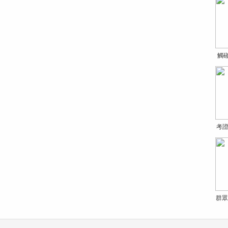
觸
考證
群眾