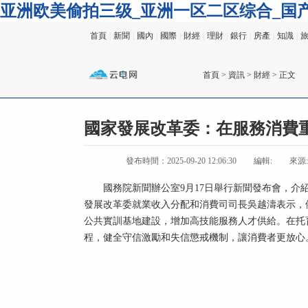
亚洲欧美偷拍三级_亚洲一区二区综合_国
首頁
|
新聞
|
國內
|
國際
|
財經
|
理財
|
銀行
|
房產
|
知識
|
首頁
>
資訊
>
財經
> 正文
國家發展改革委：在服務消費
發布時間：2025-09-20 12:06:30
編輯:
來源
國務院新聞辦公室9月17日舉行新聞發布會，介
發展改革委就業收入分配和消費司司長吳越濤表示，
公共實訓基地建設，增加高技能服務人才供給。在托育
程，健全守信激勵和失信懲戒機制，讓消費者更放心
關鍵詞：