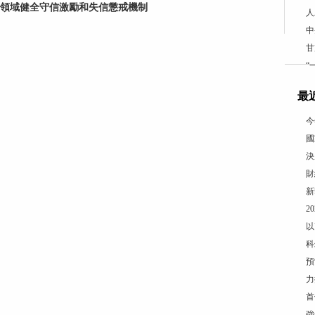
領域健全守信激勵和失信懲戒機制
人
中
甘
“
最
今
國
決
財
新
2
以
科
預
力
首
強