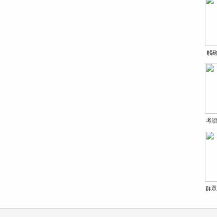
觸
考證
群眾