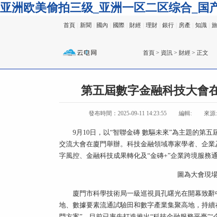
亚洲欧美偷拍三级_亚洲一区二区综合_国
首頁
|
新聞
|
國內
|
國際
|
財經
|
理財
|
銀行
|
房產
|
知識
|
首頁
>
資訊
>
財經
> 正文
第五屆數字金融科技大會在
發布時間：2025-09-11 14:23:55
編輯:
來源
9月10日，以“智聯金磚 數驅未來”為主題的第
交流大會在廈門舉辦。科技金融領域專家學者、企業
字風控、金融科技成果轉化及“金磚+”企業跨境服務
圖為大會現場
廈門市科學技術局一級巡視員孔曙光在開幕致辭
地、數據要素流通試驗田和數字產業集聚高地，持續在
門方案”，目前已率先打造推出“科技金融服務平臺”“