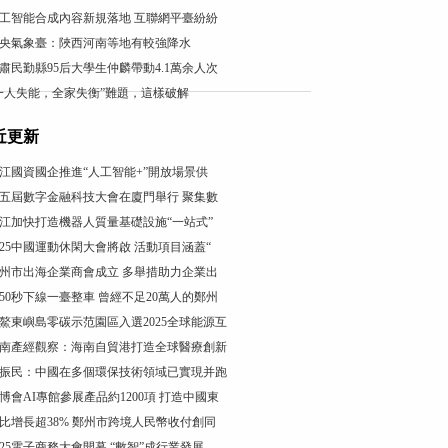
工智能合成內容新規落地 互聯網平臺紛紛
央氣象臺：陜西河南等地有較強降水
肅民勤縣95后大學生仲麟帶動4.1萬余人次
一人失能，全家失衡”難題，這樣破解
近更新
江國資國企推進“人工智能+”開放場景供
五屆數字金融科技大會在廈門舉行 聚集數
江加快打造機器人質量基礎設施“一站式”
025中國運動休閑大會將啟 活動項目涵蓋“
州市出海企業商會成立 多舉措助力企業出
50秒下線一臺整車 曾經不足20萬人的鄭州
鰲東嶼島零碳示范園區入選2025全球能源互
南產經觀察：海南自貿港打造全球醫療創新
振民：中國在多個環保技術領域已實現并跑
博會AI專館參展產品約1200項 打造中國東
比增長超38% 鄭州市跨境人民幣收付創同
025電子商務大會開幕 “數智”成行業發展