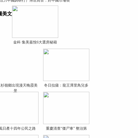
活力中國調研行）博世高管：對中國市場長
圖美文
金科·集美嘉悅6大選房秘籍
江杉嶺鄉出現漫天晚霞美
冬日拉薩：龍王潭里鳥兒多
景
風日產十四年公民之路
重慶清查“僵尸車” 整治第