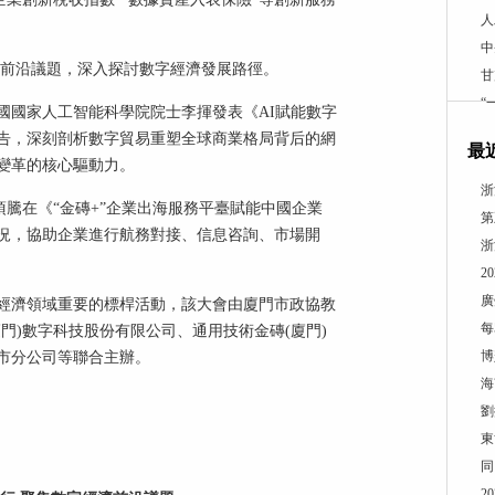
人
中
濟前沿議題，深入探討數字經濟發展路徑。
甘
“
國國家人工智能科學院院士李揮發表《AI賦能數字
告，深刻剖析數字貿易重塑全球商業格局背后的網
最
變革的核心驅動力。
浙
項騰在《“金磚+”企業出海服務平臺賦能中國企業
第
況，協助企業進行航務對接、信息咨詢、市場開
浙
2
廣
經濟領域重要的標桿活動，該大會由廈門市政協教
每
門)數字科技股份有限公司、通用技術金磚(廈門)
博
市分公司等聯合主辦。
海
劉
東
同
2