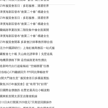
025年服貿會首日：多彩服務，溝通世界
津濱海新區發布“創業二十條” 構建全生
025年服貿會首日：多彩服務，溝通世界
津濱海新區發布“創業二十條” 構建全生
蘭鐵路寧夏段第二階段集中修全面展開
津濱海新區發布“創業二十條” 構建全生
025年服貿會開幕 多家會計師事務所聯合倡
活力中國調研行）上海虹橋商務區一站式服
礪奮進七十載 天山南北譜華章丨戈壁追風
地機票價格下降 這些線路更有性價比
造新時代出行超級樞紐 “空鐵聯運”任務
月份核心CPI繼續回升 PPI同比降幅收窄
敞開大門做生意” 服貿會首日多國嘉賓點
聚焦2025年服貿會】從“有用”到“好用”
0日國際金價微跌 在歷史最高位小幅波動
國東航首開太原至吉隆坡航線
月11日央行開展2920億元7天期逆回購操作