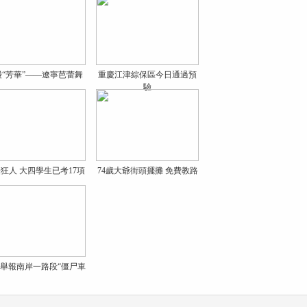
碰“芳華”——遼寧芭蕾舞
重慶江津綜保區今日通過預
驗
狂人 大四學生已考17項
74歲大爺街頭擺攤 免費教路
舉報南岸一路段“僵尸車