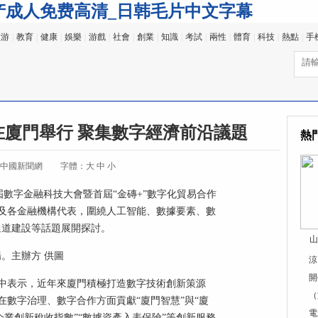
产成人免费高清_日韩毛片中文字幕
旅游
|
教育
|
健康
|
娛樂
|
游戲
|
社會
|
創業
|
知識
|
考試
|
兩性
|
體育
|
科技
|
熱點
|
手
廈門舉行 聚集數字經濟前沿議題
熱
:中國新聞網
字體：
大
中
小
五屆數字金融科技大會暨首屆“金磚+”數字化貿易合作
及各金融機構代表，圍繞人工智能、數據要素、數
通道建設等話題展開探討。
山
。主辦方 供圖
涼
開
中表示，近年來廈門積極打造數字技術創新策源
（
數字治理、數字合作方面貢獻“廈門智慧”與“廈
電
企業創新稅收指數”“數據資產入表保險”等創新服務