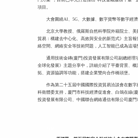
項目。
大會圍繞AI、5G、大數據、數字貨幣等數字經
北京大學教授、俄羅斯自然科學院外籍院士、美
貿易：構建去中心化、高效與安全的新范式》主旨報
絡空間、網絡安全等技術問題，人工智能已成為這場
通用技術金磚(廈門)投資發展有限公司副總經理
全球化發展》主題分享中，詳細介紹了平臺背景、概
拓、資源協調等功能，搭建企業雙向合作橋頭堡。
作為第二十五屆中國國際投資貿易洽談會在數字
科衛體委支持，廈門市科技經濟促進會、白鴿在線(廈
投資發展有限公司、中國聯合網絡通信有限公司廈門
關鍵詞：