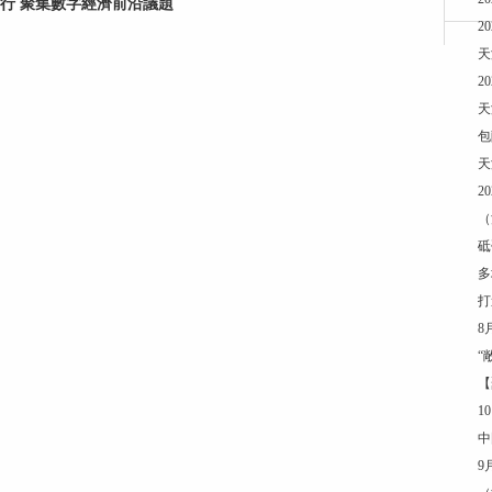
行 聚集數字經濟前沿議題
2
天
2
天
包
天
2
（
砥
多
打
8
“
【
1
中
9