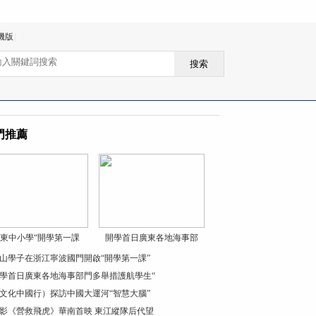
機版
|
搜索
門推薦
東中小學“開學第一課
開學首日廣東各地海事部
山學子在浙江寧波國門開啟“開學第一課”
學首日廣東各地海事部門多舉措護航學生“
文化中國行）探訪中國大運河“智慧大腦”
影《營救飛虎》華南首映 東江縱隊后代望